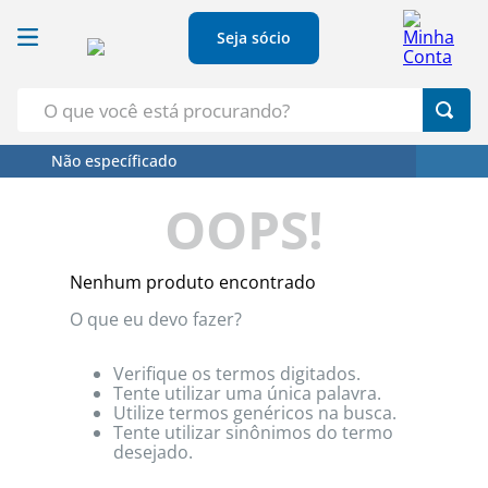
Seja sócio
O que você está procurando?
Não específicado
Termos Mais Buscados
OOPS!
1
º
Croissant
2
º
Café
Nenhum produto encontrado
3
º
Papel Higienico
O que eu devo fazer?
4
º
Leite
5
º
Azeite
Verifique os termos digitados.
Tente utilizar uma única palavra.
Utilize termos genéricos na busca.
Tente utilizar sinônimos do termo
desejado.