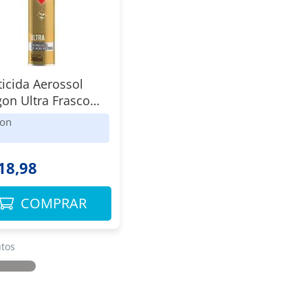
ticida Aerossol
on Ultra Frasco
l Spray
on
18,98
COMPRAR
tos