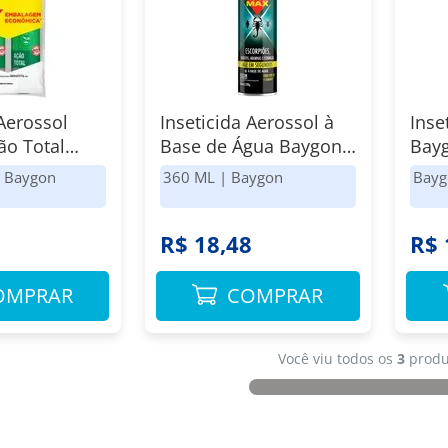
 Aerossol
Inseticida Aerossol à
Inse
ão Total
Base de Água Baygon
Bayg
k 2 unidades
Max Frasco 360ml
360m
|
Baygon
360 ML
|
Baygon
Bayg
Spray
8
R$ 18,48
R$ 
OMPRAR
COMPRAR
Você viu todos os
3
produ