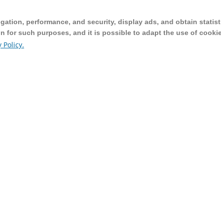
ation, performance, and security, display ads, and obtain statist
ation, performance, and security, display ads, and obtain statist
on for such purposes, and it is possible to adapt the use of cooki
on for such purposes, and it is possible to adapt the use of cooki
 Policy.
 Policy.