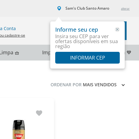
Sam's Club Santo Amaro
a Conta
Informe seu cep
Carrinho
ou cadastre-se
Insira seu CEP para ver
ofertas disponíveis em sua
região
Limpa 🧺
Importados 🌎
PlayStation 💙
INFORMAR CEP
ORDENAR POR
MAIS VENDIDOS