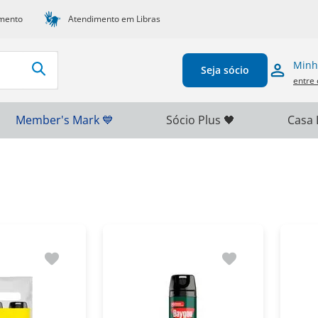
mento
Atendimento em Libras
Minh
Seja sócio
entre 
Member's Mark 💙
Sócio Plus 🖤
Casa 