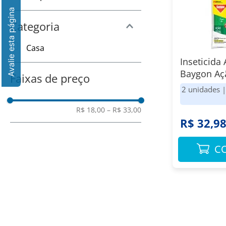
8
º
Vinho
9
º
Amaciante
Categoria
10
º
Papel Toalha
Casa
Inseticida
Baygon Aç
Faixas de preço
360ml Pac
2 unidades
R$ 18,00
–
R$ 33,00
R$ 32,9
C