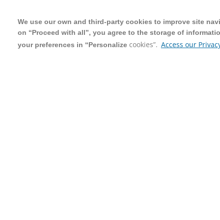
We use our own and third-party cookies to improve site navig
We use our own and third-party cookies to improve site navig
on “Proceed with all”, you agree to the storage of informati
on “Proceed with all”, you agree to the storage of informati
cookies”.
cookies”.
Access our Privacy
Access our Privacy
your preferences in “Personalize
your preferences in “Personalize