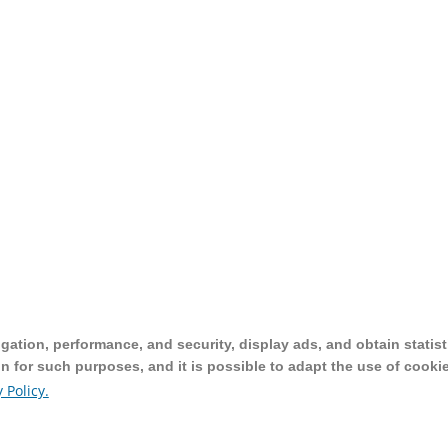
ation, performance, and security, display ads, and obtain statist
ation, performance, and security, display ads, and obtain statist
on for such purposes, and it is possible to adapt the use of cooki
on for such purposes, and it is possible to adapt the use of cooki
 Policy.
 Policy.