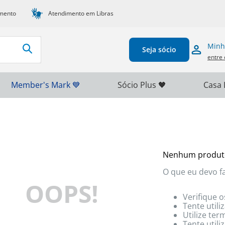
mento
Atendimento em Libras
Minh
Seja sócio
entre 
Member's Mark 💙
Sócio Plus 🖤
Casa 
Nenhum produt
O que eu devo f
OOPS!
Verifique o
Tente utili
Utilize te
Tente util