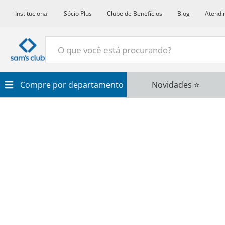
Institucional
Sócio Plus
Clube de Benefícios
Blog
Atendi
O que você está procurando?
Termos Mais Buscados
Compre por departamento
Novidades ⭐
1
º
Croissant
2
º
Café
3
º
Leite
4
º
Papel Higienico
5
º
Azeite
6
º
Chocolate
7
º
Detergente