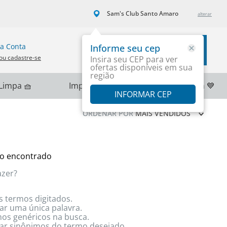
Sam's Club Santo Amaro
a Conta
Informe seu cep
Carrinho
ou cadastre-se
Insira seu CEP para ver
ofertas disponíveis em sua
região
Limpa 🧺
Importados 🌎
PlayStation 💙
INFORMAR CEP
ORDENAR POR
MAIS VENDIDOS
o encontrado
azer?
s termos digitados.
zar uma única palavra.
rmos genéricos na busca.
izar sinônimos do termo desejado.