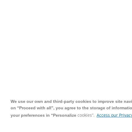
We use our own and third-party cookies to improve site navig
We use our own and third-party cookies to improve site navig
on “Proceed with all”, you agree to the storage of informati
on “Proceed with all”, you agree to the storage of informati
cookies”.
cookies”.
Access our Privacy
Access our Privacy
your preferences in “Personalize
your preferences in “Personalize