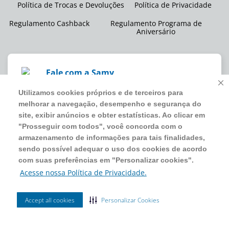
Política de Trocas e Devoluções
Política de Privacidade
Regulamento Cashback
Regulamento Programa de
Aniversário
Fale com a Samy
Não encontrou o que precisa? Eu posso ajudar!
Utilizamos cookies próprios e de terceiros para
We use our own and third-party cookies to improve
melhorar a navegação, desempenho e segurança do
site navigation, performance, and security, display
site, exibir anúncios e obter estatísticas. Ao clicar em
WMB SUPERMERCADOS DO BRASIL LTDA
ads, and obtain statistics. By clicking on “Proceed
"Prosseguir com todos", você concorda com o
CNPJ sob o nº
00.063.960/0001-09
,
sediada na Av. Tucunaré, nº
with all”, you agree to the storage of information for
armazenamento de informações para tais finalidades,
125, Barueri, SP, CEP 06460-020
such purposes, and it is possible to adapt the use of
sendo possível adequar o uso dos cookies de acordo
4020 5054
cookies according to your preferences in “Personalize
com suas preferências em "Personalizar cookies".
cookies”.
Acesse nossa Política de Privacidade.
Access our Privacy Policy.
2024 Sam's Club | Todos os direitos reservados.
Accept all cookies
Accept all cookies
Customize Cookies
Personalizar Cookies
Ordenar Por
Filtrar
Site seguro
Mais Vendidos