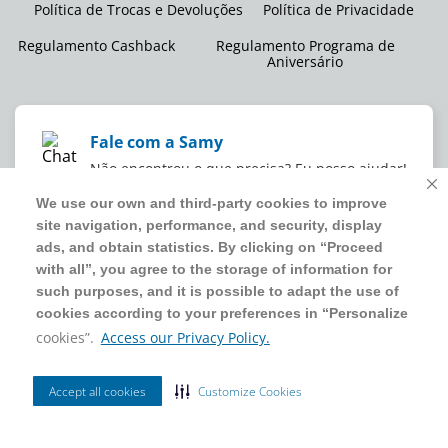
Política de Trocas e Devoluções
Política de Privacidade
Regulamento Cashback
Regulamento Programa de
Aniversário
Fale com a Samy
Não encontrou o que precisa? Eu posso ajudar!
We use our own and third-party cookies to improve
We use our own and third-party cookies to improve
site navigation, performance, and security, display
site navigation, performance, and security, display
WMB SUPERMERCADOS DO BRASIL LTDA
ads, and obtain statistics. By clicking on “Proceed
ads, and obtain statistics. By clicking on “Proceed
CNPJ sob o nº
00.063.960/0001-09
,
sediada na Av. Tucunaré, nº
with all”, you agree to the storage of information for
with all”, you agree to the storage of information for
125, Barueri, SP, CEP 06460-020
such purposes, and it is possible to adapt the use of
such purposes, and it is possible to adapt the use of
4020 5054
cookies according to your preferences in “Personalize
cookies according to your preferences in “Personalize
cookies”.
cookies”.
Access our Privacy Policy.
Access our Privacy Policy.
2024 Sam's Club | Todos os direitos reservados.
Accept all cookies
Accept all cookies
Customize Cookies
Customize Cookies
Ordenar Por
Filtrar
Site seguro
Mais Vendidos