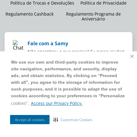
Política de Trocas e Devoluções
Política de Privacidade
Regulamento Cashback
Regulamento Programa de
Aniversário
Fale com a Samy
Não encontrou o que precisa? Eu posso ajudar!
We use our own and third-party cookies to improve
We use our own and third-party cookies to improve
site navigation, performance, and security, display
site navigation, performance, and security, display
WMB SUPERMERCADOS DO BRASIL LTDA
ads, and obtain statistics. By clicking on “Proceed
ads, and obtain statistics. By clicking on “Proceed
CNPJ sob o nº
00.063.960/0001-09
,
sediada na Av. Tucunaré, nº
with all”, you agree to the storage of information for
with all”, you agree to the storage of information for
125, Barueri, SP, CEP 06460-020
such purposes, and it is possible to adapt the use of
such purposes, and it is possible to adapt the use of
4020 5054
cookies according to your preferences in “Personalize
cookies according to your preferences in “Personalize
cookies”.
cookies”.
Access our Privacy Policy.
Access our Privacy Policy.
2024 Sam's Club | Todos os direitos reservados.
Accept all cookies
Accept all cookies
Customize Cookies
Customize Cookies
Ordenar Por
Filtrar
Site seguro
Mais Vendidos