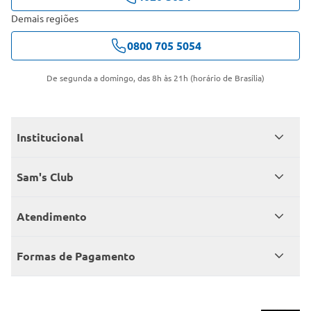
Demais regiões
0800 705 5054
De segunda a domingo, das 8h às 21h (horário de Brasília)
Institucional
Quem somos
Sam's Club
Catálogo
Seja sócio
Atendimento
Trabalhe conosco
Benefícios
Fale conosco
Encontre um Clube
Formas de Pagamento
Member’s Mark
Atendimento em libras
Televendas
Cartão crédito Sam’s Club
+Negócios
Blog