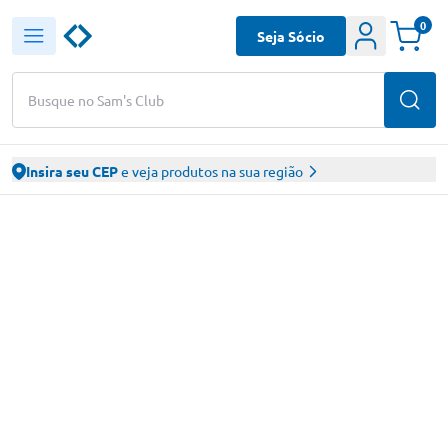
0
Seja Sócio
Busque no Sam's Club
Insira seu CEP
e veja produtos na sua região
Sam’s Club – Faça suas compras online