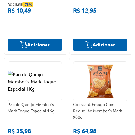
R$ 38,98
-
73
%
R$ 10,49
R$ 12,95
Adicionar
Adicionar
Pão de Queijo Member’s
Croissant Frango Com
Mark Toque Especial 1Kg
Requeijão Member's Mark
900g
R$ 35,98
R$ 64,98