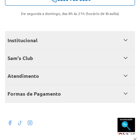
De segunda a domingo, das 8h às 21h (horário de Brasília)
Institucional
Quem somos
Sam's Club
Catálogo
Seja sócio
Atendimento
Trabalhe conosco
Benefícios
Fale conosco
Encontre um Clube
Formas de Pagamento
Member’s Mark
Atendimento em libras
Televendas
Cartão crédito Sam’s Club
+Negócios
Blog
Dúvidas frequentes