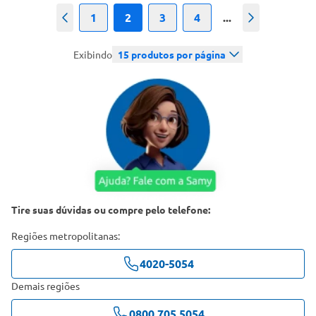
1
2
3
4
...
Anterior
Próximo
Exibindo
15
produtos por página
Tire suas dúvidas ou compre pelo telefone:
Regiões metropolitanas:
4020-5054
Demais regiões
0800 705 5054